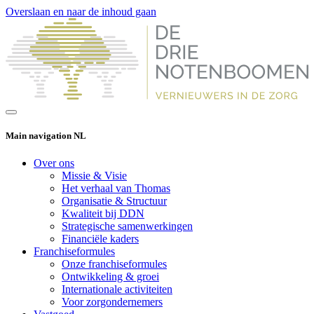
Overslaan en naar de inhoud gaan
Main navigation NL
Over ons
Missie & Visie
Het verhaal van Thomas
Organisatie & Structuur
Kwaliteit bij DDN
Strategische samenwerkingen
Financiële kaders
Franchiseformules
Onze franchiseformules
Ontwikkeling & groei
Internationale activiteiten
Voor zorgondernemers