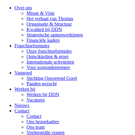
Over ons
Missie & Visie
Het verhaal van Thomas
Organisatie & Structuur
Kwaliteit bij DDN
Strategische samenwerkingen
Financiële kaders
Franchiseformules
Onze franchiseformules
Ontwikkeling & groei
Internationale activiteiten
Voor zorgondernemers
Vastgoed
Stichting Onroerend Goed
Panden gezocht
Werken bij
Werken bij DDN
Vacatures
Nieuws
Contact
Contact
Ons bezoekadres
Ons team
Veelgestelde vragen