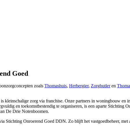
rend Goed
woonzorgconcepten zoals
Thomashuis
,
Herbergier
,
Zorgbutler
en
Thoma
s kleinschalige zorg via franchise. Onze partners in woningbouw en i
vuldig en toekomstbestendig te organiseren, is een aparte Stichting 
 van De Drie Notenboomen.
a Stichting Onroerend Goed DDN. Zo blijft het vastgoedbeheer, met all