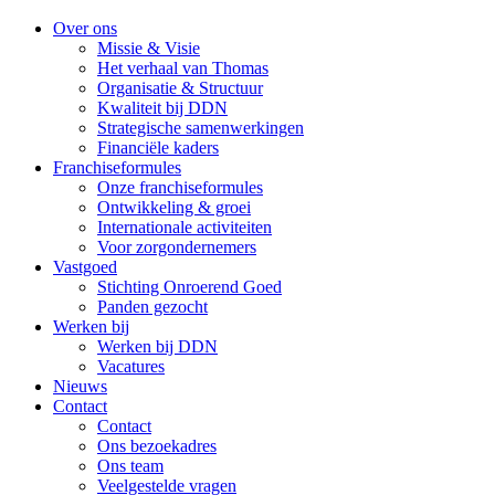
Over ons
Missie & Visie
Het verhaal van Thomas
Organisatie & Structuur
Kwaliteit bij DDN
Strategische samenwerkingen
Financiële kaders
Franchiseformules
Onze franchiseformules
Ontwikkeling & groei
Internationale activiteiten
Voor zorgondernemers
Vastgoed
Stichting Onroerend Goed
Panden gezocht
Werken bij
Werken bij DDN
Vacatures
Nieuws
Contact
Contact
Ons bezoekadres
Ons team
Veelgestelde vragen