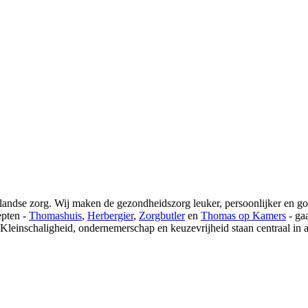
rlandse zorg. Wij maken de gezondheidszorg leuker, persoonlijker en 
epten -
Thomashuis
,
Herbergier
,
Zorgbutler
en
Thomas op Kamers
- ga
Kleinschaligheid, ondernemerschap en keuzevrijheid staan centraal in 